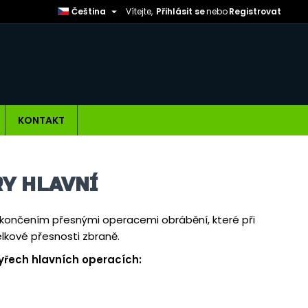

Čeština
Vítejte,
Přihlásit se
nebo
Registrovat
KONTAKT
Y HLAVNÍ
okončením přesnými operacemi obrábění, které při
lkové přesnosti zbraně.
yřech hlavních operacích: