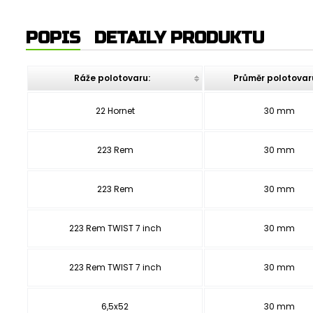
POPIS
DETAILY PRODUKTU
Ráže polotovaru:
Průměr polotovar
22 Hornet
30 mm
223 Rem
30 mm
223 Rem
30 mm
223 Rem TWIST 7 inch
30 mm
223 Rem TWIST 7 inch
30 mm
6,5x52
30 mm