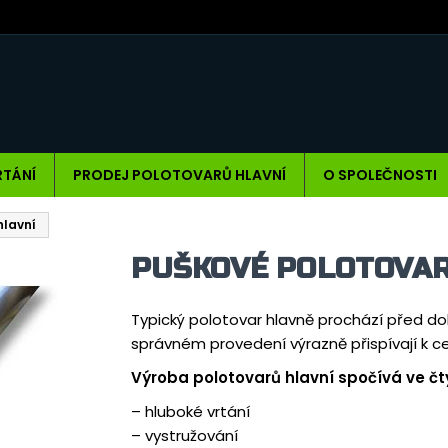
RTÁNÍ
PRODEJ POLOTOVARŮ HLAVNÍ
O SPOLEČNOSTI
hlavní
PUŠKOVÉ POLOTOVAR
Typický polotovar hlavně prochází před d
správném provedení výrazně přispívají k ce
Výroba polotovarů hlavní spočívá ve čt
– hluboké vrtání
– vystružování