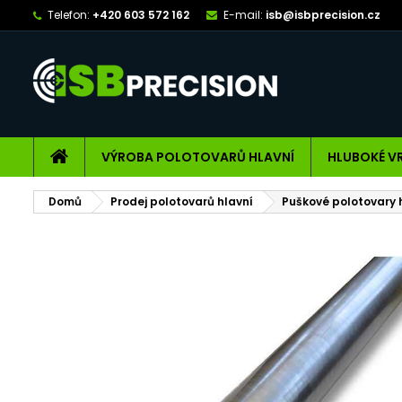
Telefon:
+420 603 572 162
E-mail:
isb@isbprecision.cz
VÝROBA POLOTOVARŮ HLAVNÍ
HLUBOKÉ V
Domů
Prodej polotovarů hlavní
Puškové polotovary 