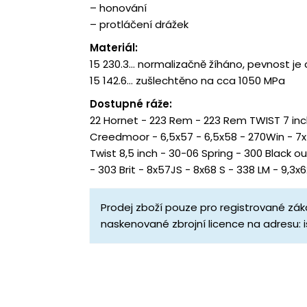
– honování
– protláčení drážek
Materiál:
15 230.3… normalizačně žíháno, pevnost je
15 142.6… zušlechtěno na cca 1050 MPa
Dostupné ráže:
22 Hornet - 223 Rem - 223 Rem TWIST 7 inch 
Creedmoor - 6,5x57 - 6,5x58 - 270Win - 7x
Twist 8,5 inch - 30-06 Spring - 300 Black o
- 303 Brit - 8x57JS - 8x68 S - 338 LM - 9,
Prodej zboží pouze pro registrované záka
naskenované zbrojní licence na adresu: 